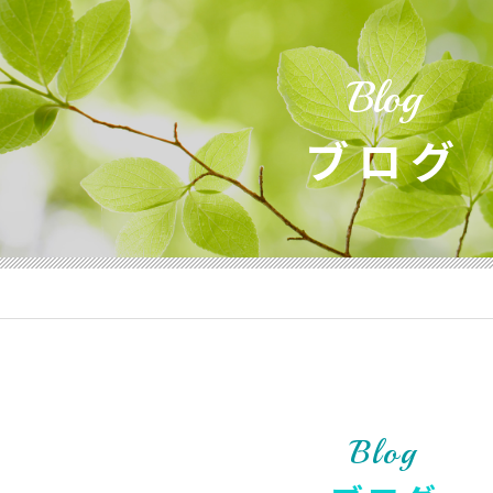
Blog
ブログ
Blog