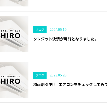
2024.05.19
ブログ
クレジット決済が可能となりました。
2023.05.28
ブログ
梅雨割引中!! エアコンをチェックしてみ