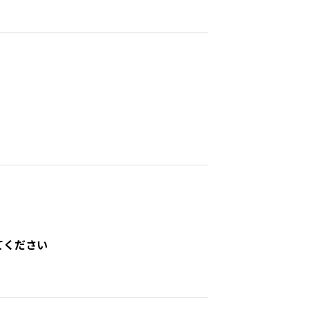
てください