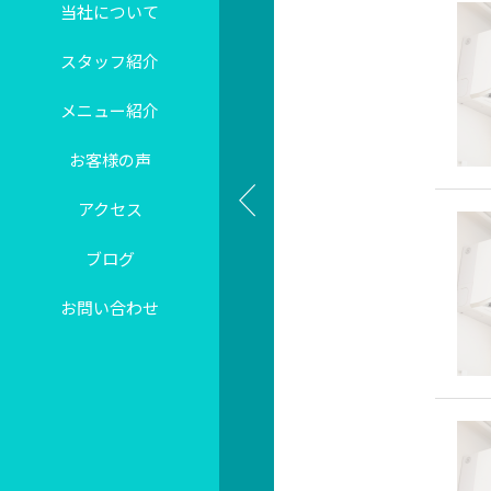
当社について
スタッフ紹介
メニュー紹介
お客様の声
アクセス
ブログ
お問い合わせ